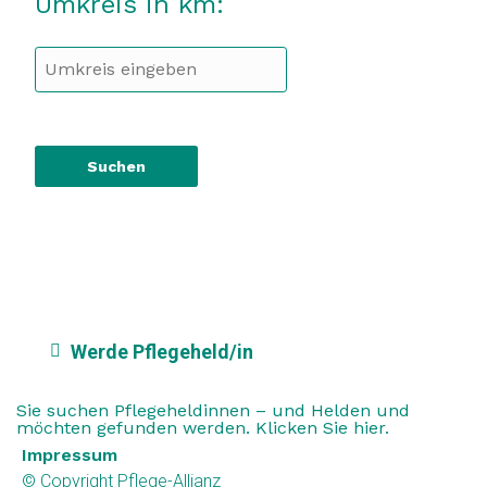
Umkreis in km:
• Postleitzahl:
• Ort :
• Firma:
• Link: Bitte ohne https:// bzw. http://
• E-Mail:
• Telefon:
eine E-Mail an:
anmelden@pflege-helden.info
Werde Pflegeheld/in
Sie suchen Pflegeheldinnen – und Helden und
möchten gefunden werden. Klicken Sie hier.
Impressum
© Copyright Pflege-Allianz