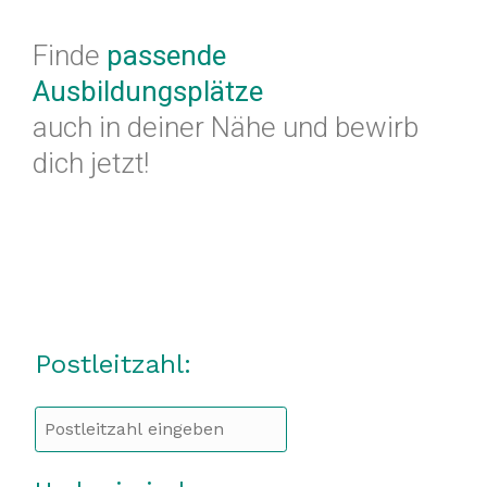
Finde
passende
Impressum
Lorem Ipsum
Ausbildungsplätze
auch in deiner Nähe und bewirb
dich jetzt!
Sie suchen Pflegeheldinnen –
Postleitzahl:
und Helden?
Dann schicken Sie uns bitte in folgender Form
: